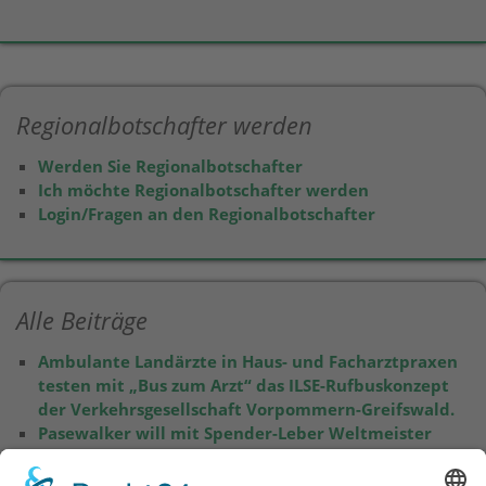
Regionalbotschafter werden
Werden Sie Regionalbotschafter
Ich möchte Regionalbotschafter werden
Login/Fragen an den Regionalbotschafter
Alle Beiträge
Ambulante Landärzte in Haus- und Facharztpraxen
testen mit „Bus zum Arzt“ das ILSE-Rufbuskonzept
der Verkehrsgesellschaft Vorpommern-Greifswald.
Pasewalker will mit Spender-Leber Weltmeister
werden
Nächster Höhepunkt: Lebertransplantierter Ronny